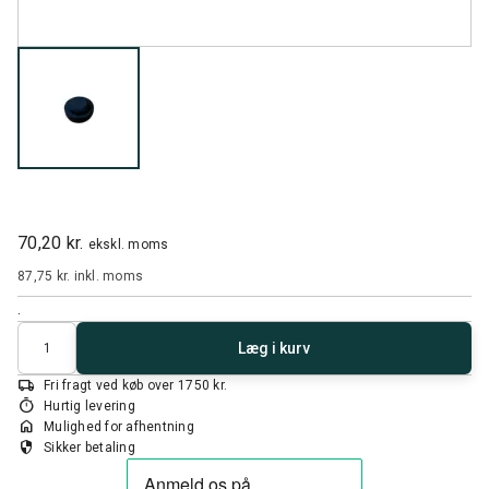
70,20 kr.
ekskl. moms
87,75 kr.
inkl. moms
.
Antal
Læg i kurv
local_shipping
Fri fragt ved køb over 1750 kr.
timer
Hurtig levering
home
Mulighed for afhentning
security
Sikker betaling