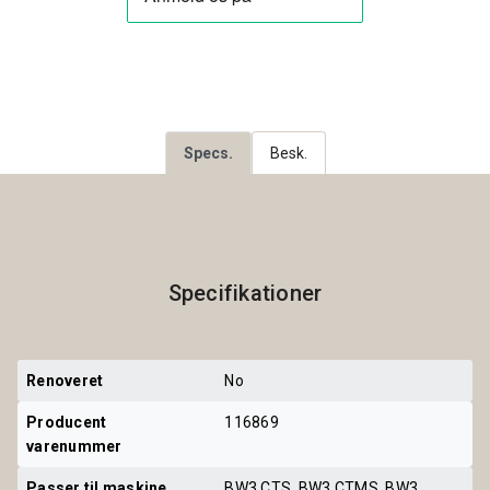
Specs.
Besk.
Specifikationer
Renoveret
No
Producent 
116869
varenummer
Passer til maskine
BW3 CTS, BW3 CTMS, BW3