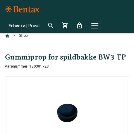
search
shopping_cart
lock
Erhverv
|
Privat
chevron_right
Shop
Gummiprop for spildbakke BW3 TP
Varenummer: 130301723