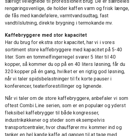
særligt velegnede til professionelt brug. De er særdeles
rengøringsvenlige, de holder kaffen varm og frisk længe,
de fås med kandefølere, varmtvandsudtag, fast
vandtilslutning, direkte brygning i termokande mv.
Kaffebryggere med stor kapacitet
Har du brug for ekstra stor kapacitet, har vi i vores
sortiment store kaffebryggere med kapacitet på 5-40
liter. Som en tommelfingerregel svarer 5 liter til 40
kopper, så kommer du op på en 40 liters løsning, får du
320 kopper på én gang, hvilket er en rigtig god løsning,
når vi taler spidsbelastninger til fx korte pauser i
konferencer, teaterforestillinger og lignende.
Når vi taler om de store kaffebryggere, anbefaler vi som
oftest Combi Line serien, som er en populær og yderst
fleksibel kaffebrygger til både kongresser,
industrikøkkener og steder som eksempelvis
transportcentraler, hvor chauffører mv. kommer ind og
tanker en hel kande kaffe ad gangen til at tage med