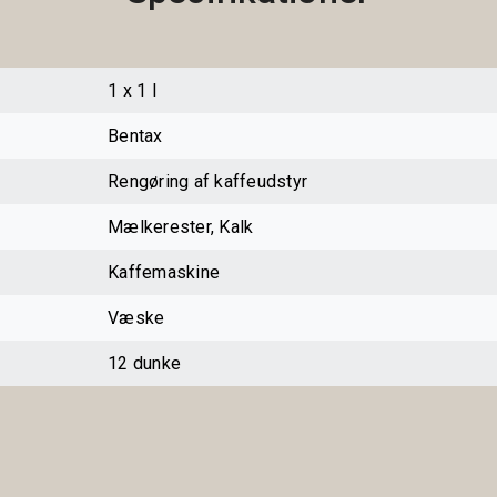
1 x 1 l
Bentax
Rengøring af kaffeudstyr
Mælkerester, Kalk
Kaffemaskine
Væske
12 dunke