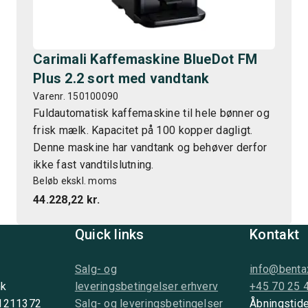
Carimali Kaffemaskine BlueDot FM
Plus 2.2 sort med vandtank
Varenr. 150100090
Fuldautomatisk kaffemaskine til hele bønner og
frisk mælk. Kapacitet på 100 kopper dagligt.
Denne maskine har vandtank og behøver derfor
ikke fast vandtilslutning.
Beløb ekskl. moms
44.228,22 kr.
Quick links
Kontakt
Salg- og
info@benta
nk
leveringsbetingelser erhverv
+45 70 25 
 1211372
Salg- og leveringsbetingelser
Åbningstide