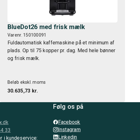
BlueDot26 med frisk mælk
Varenr. 150100091
Fuldautomatisk kaffemaskine på et minimum af
plads. Op til 75 kopper pr. dag. Med hele bønner
og frisk mælk.
Beløb ekskl. moms
30.635,73 kr.
Følg os på
Facebook
x.dk
Instagram
44 33
Linkedin
r i kundeservice: