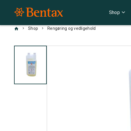
expand_more
Shop
chevron_right
chevron_right
Shop
Rengøring og vedligehold