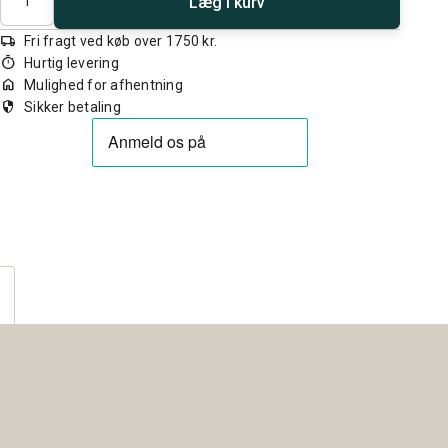
Læg i kurv
local_shipping
Fri fragt ved køb over 1750 kr.
timer
Hurtig levering
home
Mulighed for afhentning
security
Sikker betaling