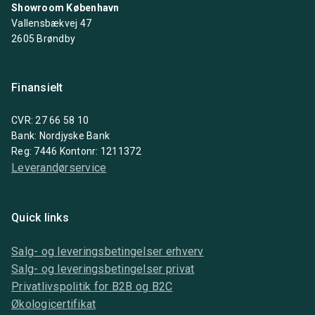
Showroom København
Vallensbækvej 47
2605 Brøndby
Finansielt
CVR: 27 66 58 10
Bank: Nordjyske Bank
Reg: 7446 Kontonr: 1211372
Leverandørservice
Quick links
Salg- og leveringsbetingelser erhverv
Salg- og leveringsbetingelser privat
Privatlivspolitik for B2B og B2C
Økologicertifikat