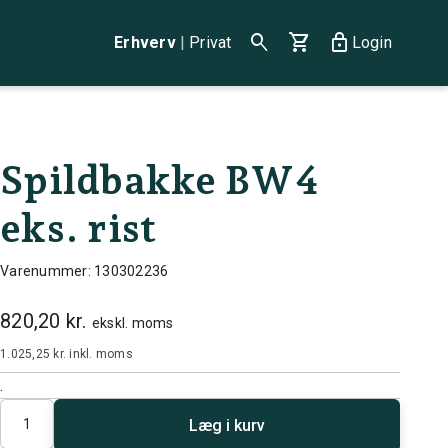
search
shopping_cart
lock
Erhverv
|
Privat
Login
Spildbakke BW4
eks. rist
Varenummer: 130302236
820,20 kr.
ekskl. moms
1.025,25 kr.
inkl. moms
.
Antal
Læg i kurv