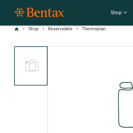
expand_more
Shop
chevron_right
chevron_right
chevron_right
Shop
Reservedele
Thermoplan