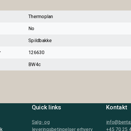
Thermoplan
No
Spildbakke
r
126630
BW4c
Quick links
Kontakt
Salg- og
info@benta
nk
leveringsbetingelser erhverv
+45 70 25 