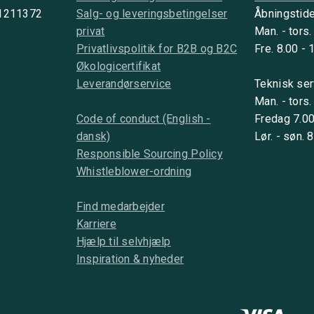
 1211372
Salg- og leveringsbetingelser
Åbningstide
privat
Man. - tors.
Privatlivspolitik for B2B og B2C
Fre. 8.00 - 
Økologicertifikat
Leverandørservice
Teknisk ser
Man. - tors.
Code of conduct (English -
Fredag 7.00
dansk)
Lør. - søn. 
Responsible Sourcing Policy
Whistleblower-ordning
Find medarbejder
Karriere
Hjælp til selvhjælp
Inspiration & nyheder