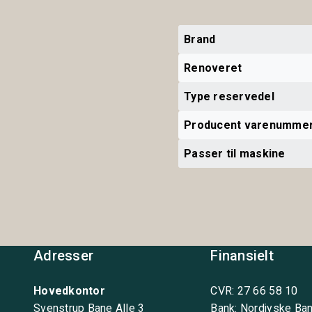
Brand
Renoveret
Type reservedel
Producent varenumme
Passer til maskine
Adresser
Finansielt
Hovedkontor
CVR: 27 66 58 10
Svenstrup Bane Alle 3
Bank: Nordjyske Ba