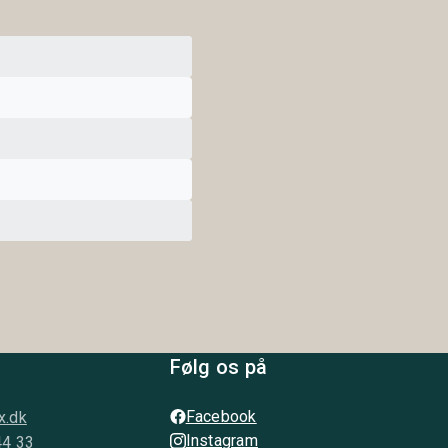
Følg os på
Facebook
x.dk
Instagram
44 33