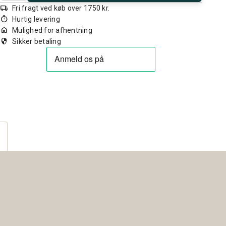
local_shipping
Fri fragt ved køb over 1750 kr.
timer
Hurtig levering
home
Mulighed for afhentning
security
Sikker betaling