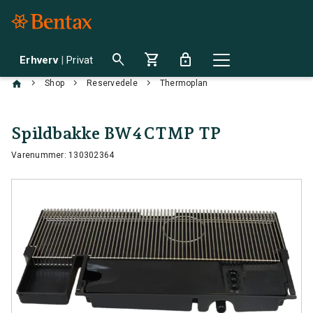
search
shopping_cart
lock
Erhverv
|
Privat
chevron_right
chevron_right
chevron_right
Shop
Reservedele
Thermoplan
Spildbakke BW4CTMP TP
Varenummer: 130302364