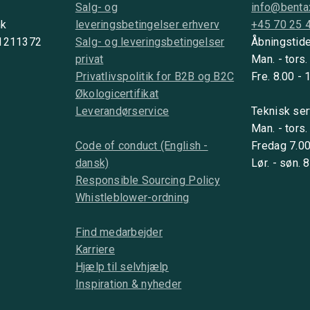
Salg- og
info@benta
nk
leveringsbetingelser erhverv
+45 70 25 
 1211372
Salg- og leveringsbetingelser
Åbningstide
privat
Man. - tors.
Privatlivspolitik for B2B og B2C
Fre. 8.00 - 
Økologicertifikat
Leverandørservice
Teknisk ser
Man. - tors.
Code of conduct (English -
Fredag 7.00
dansk)
Lør. - søn. 
Responsible Sourcing Policy
Whistleblower-ordning
Find medarbejder
Karriere
Hjælp til selvhjælp
Inspiration & nyheder