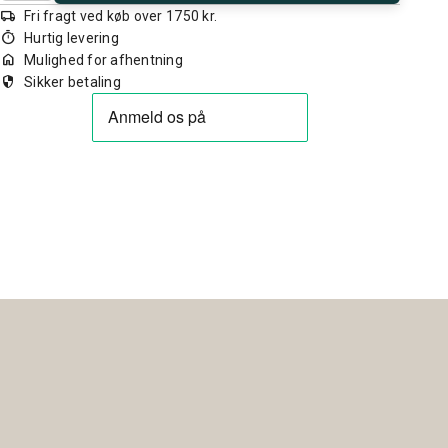
local_shipping
Fri fragt ved køb over 1750 kr.
timer
Hurtig levering
home
Mulighed for afhentning
security
Sikker betaling