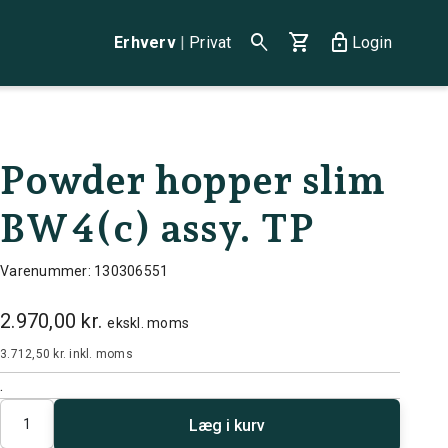
search
shopping_cart
lock
Erhverv
|
Privat
Login
Powder hopper slim
BW4(c) assy. TP
Varenummer: 130306551
2.970,00 kr.
ekskl. moms
3.712,50 kr.
inkl. moms
.
Antal
Læg i kurv