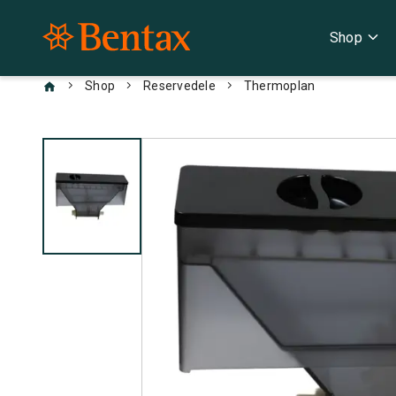
expand_more
Shop
chevron_right
chevron_right
chevron_right
Shop
Reservedele
Thermoplan