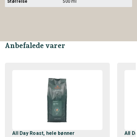
Størrelse
500 ml
Anbefalede varer
All Day Roast, hele bønner
All D