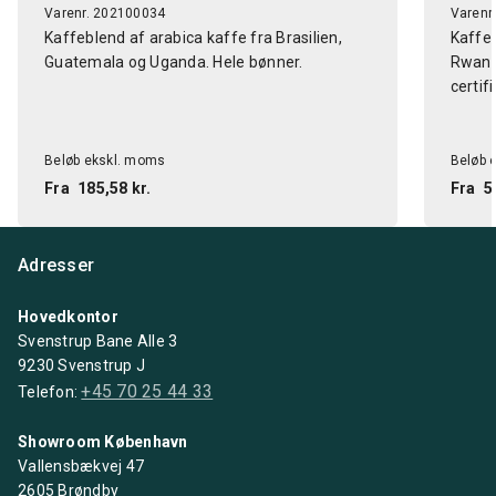
Varenr. 202100034
Varenr
Kaffeblend af arabica kaffe fra Brasilien,
Kaffeb
Guatemala og Uganda. Hele bønner.
Rwanda
certifi
Beløb ekskl. moms
Beløb 
Fra
185,58 kr.
Fra
5
Adresser
Hovedkontor
Svenstrup Bane Alle 3
9230 Svenstrup J
+45 70 25 44 33
Telefon:
Showroom København
Vallensbækvej 47
2605 Brøndby