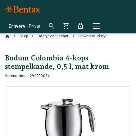
search
shopping_cart
lock
Erhverv
|
Privat
chevron_right
chevron_right
chevron_right
Shop
Udstyr og tilbehør
Slowbrew udstyr
Bodum Colombia 4-kops
stempelkande, 0,5 l, mat krom
Varenummer: 290000024