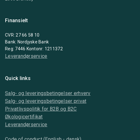
Finansielt
CVR: 27 66 58 10
Bank: Nordjyske Bank
Reg: 7446 Kontonr: 1211372
Leverandørservice
Quick links
Salg- og leveringsbetingelser erhverv
Salg- og leveringsbetingelser privat
Privatlivspolitik for B2B og B2C
Økologicertifikat
Leverandørservice
Code of conduct (English - dansk)