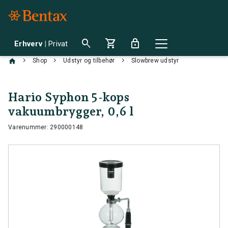
search
shopping_cart
lock
Erhverv
|
Privat
chevron_right
chevron_right
chevron_right
Shop
Udstyr og tilbehør
Slowbrew udstyr
Hario Syphon 5-kops
vakuumbrygger, 0,6 l
Varenummer: 290000148