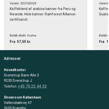
Varenr. 202100029
Varenr
Kaffeblend af arabica bønner fra Peru og
Kaffeb
Rwanda. Hele bønner. Rainforest Alliance-
Guate
certificeret.
Beløb ekskl. moms
Beløb 
Fra
57,55 kr.
Fra
1
Adresser
Hovedkontor
Svenstrup Bane Alle 3
9230 Svenstrup J
+45 70 25 44 33
Telefon:
Showroom København
Vallensbækvej 47
2605 Brøndby