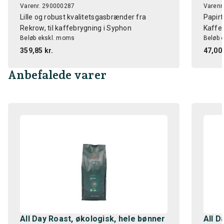
Varenr. 290000287
Varenr
Lille og robust kvalitetsgasbrænder fra
Papirf
Rekrow, til kaffebrygning i Syphon
Kaffeb
Beløb ekskl. moms
Beløb 
359,85 kr.
47,00 
Anbefalede varer
All Day Roast, økologisk, hele bønner
All D