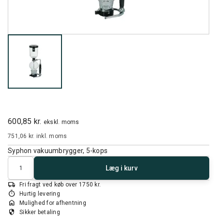
600,85 kr.
ekskl. moms
751,06 kr.
inkl. moms
Syphon vakuumbrygger, 5-kops
Antal
Læg i kurv
local_shipping
Fri fragt ved køb over 1750 kr.
timer
Hurtig levering
home
Mulighed for afhentning
security
Sikker betaling