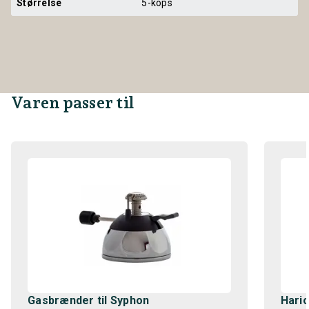
Størrelse
5-kops
Varen passer til
Gasbrænder til Syphon
Hario