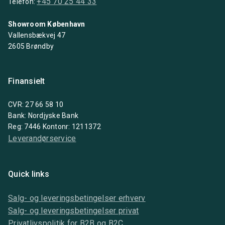
+45 70 25 44 33
Telefon:
Showroom København
Vallensbækvej 47
2605 Brøndby
Finansielt
CVR: 27 66 58 10
Bank: Nordjyske Bank
Reg: 7446 Kontonr: 1211372
Leverandørservice
Quick links
Salg- og leveringsbetingelser erhverv
Salg- og leveringsbetingelser privat
Privatlivspolitik for B2B og B2C