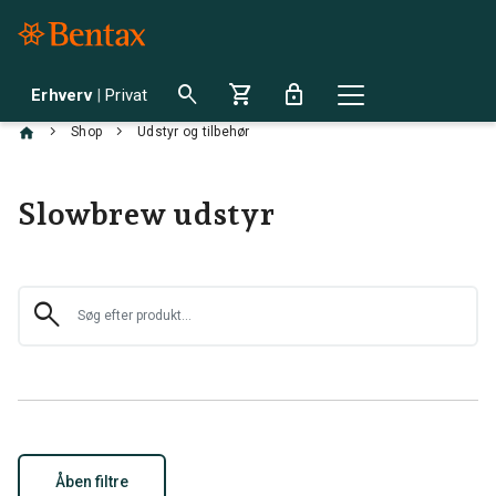
search
shopping_cart
lock
Erhverv
|
Privat
chevron_right
chevron_right
Shop
Udstyr og tilbehør
Slowbrew udstyr
search
Åben filtre