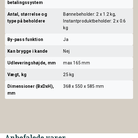
betalingssystem
Antal, størrelse og 
Bønnebeholder: 2 x 1.2 kg,
type på beholdere
Instantproduktbeholder: 2 x 0.6
kg
By-pass funktion
Ja
Kan brygge i kande
Nej
Udleveringshøjde, mm
max 165 mm
Vægt, kg
25 kg
Dimensioner (BxDxH), 
368 x 550 x 585 mm
mm
Anbefalede varer