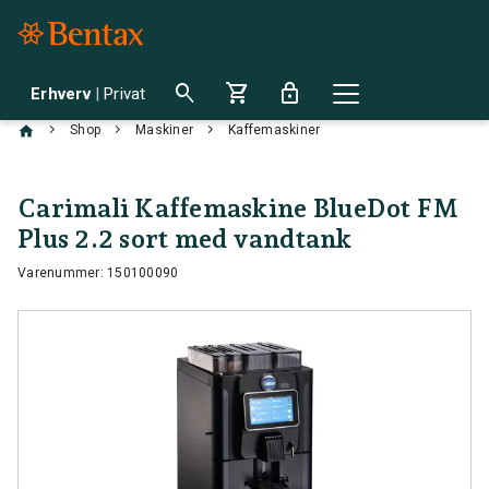
search
shopping_cart
lock
Erhverv
|
Privat
chevron_right
chevron_right
chevron_right
Shop
Maskiner
Kaffemaskiner
Carimali Kaffemaskine BlueDot FM
Plus 2.2 sort med vandtank
Varenummer: 150100090