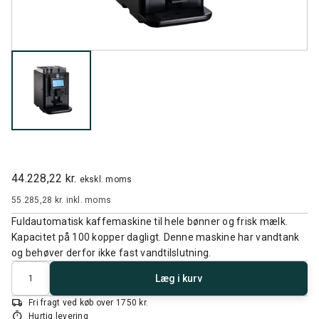
44.228,22 kr.
ekskl. moms
55.285,28 kr.
inkl. moms
Fuldautomatisk kaffemaskine til hele bønner og frisk mælk.
Kapacitet på 100 kopper dagligt. Denne maskine har vandtank
og behøver derfor ikke fast vandtilslutning.
Antal
Læg i kurv
local_shipping
Fri fragt ved køb over 1750 kr.
timer
Hurtig levering