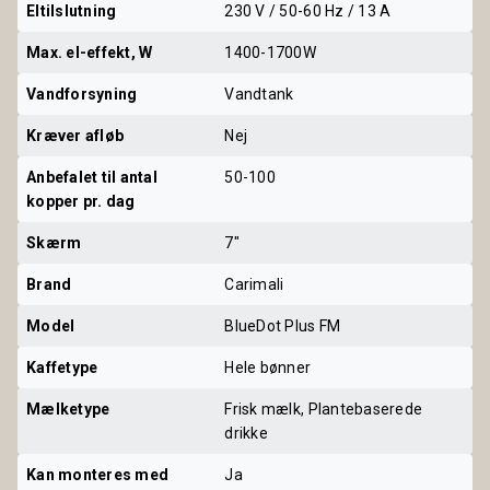
Eltilslutning
230 V / 50-60 Hz / 13 A
Max. el-effekt, W
1400-1700W
Vandforsyning
Vandtank
Kræver afløb
Nej
Anbefalet til antal 
50-100
kopper pr. dag
Skærm
7"
Brand
Carimali
Model
BlueDot Plus FM
Kaffetype
Hele bønner
Mælketype
Frisk mælk, Plantebaserede
drikke
Kan monteres med 
Ja