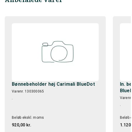
Bønnebeholder høj Carimali BlueDot
In. b
Blue
Varenr. 130300065
.
Varenr
.
Beløb ekskl. moms
Beløb 
920,00 kr.
1.120,