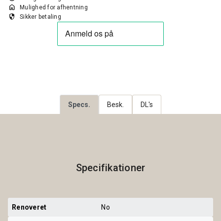
home
Mulighed for afhentning
security
Sikker betaling
Specs.
Besk.
DL's
Specifikationer
Renoveret
No