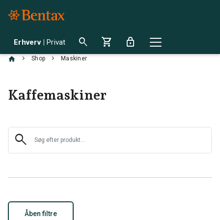
search
shopping_cart
lock
Erhverv
|
Privat
chevron_right
chevron_right
Shop
Maskiner
Kaffemaskiner
search
Åben filtre