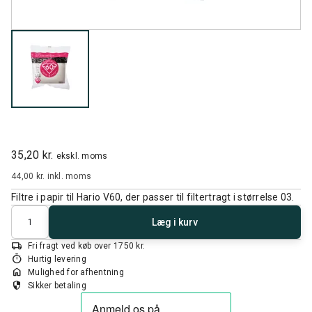
35,20 kr.
ekskl. moms
44,00 kr.
inkl. moms
Filtre i papir til Hario V60, der passer til filtertragt i størrelse 03.
Antal
Læg i kurv
local_shipping
Fri fragt ved køb over 1750 kr.
timer
Hurtig levering
home
Mulighed for afhentning
security
Sikker betaling