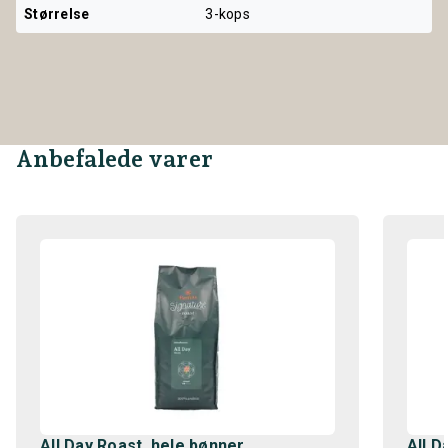
Størrelse
3-kops
Anbefalede varer
All Day Roast, hele bønner
All D