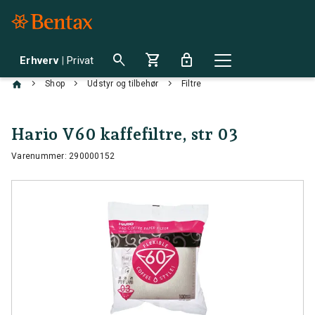
search
shopping_cart
lock
Erhverv
|
Privat
chevron_right
chevron_right
chevron_right
Shop
Udstyr og tilbehør
Filtre
Hario V60 kaffefiltre, str 03
Varenummer: 290000152