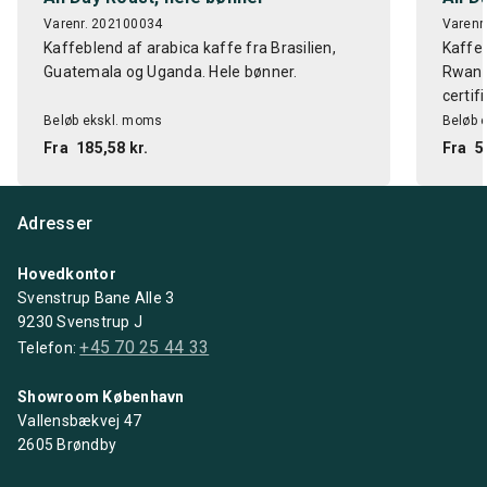
Varenr. 202100034
Varenr
Kaffeblend af arabica kaffe fra Brasilien,
Kaffeb
Guatemala og Uganda. Hele bønner.
Rwanda
certifi
Beløb ekskl. moms
Beløb 
Fra
185,58 kr.
Fra
5
Adresser
Hovedkontor
Svenstrup Bane Alle 3
9230 Svenstrup J
+45 70 25 44 33
Telefon:
Showroom København
Vallensbækvej 47
2605 Brøndby