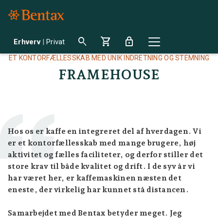
search
shopping_cart
lock
Erhverv
|
Privat
ET KONTORFÆLLESSKAB MED UNIK INDRETNING OG STEMNING
FRAMEHOUSE
Hos os er kaffe en integreret del af hverdagen. Vi
er et kontorfællesskab med mange brugere, høj
aktivitet og fælles faciliteter, og derfor stiller det
store krav til både kvalitet og drift. I de syv år vi
har været her, er kaffemaskinen næsten det
eneste, der virkelig har kunnet stå distancen.
Samarbejdet med Bentax betyder meget. Jeg