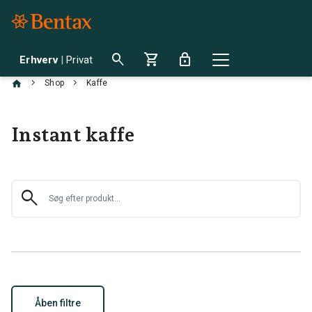
search
shopping_cart
lock
Erhverv
|
Privat
chevron_right
chevron_right
Shop
Kaffe
Instant kaffe
search
Åben filtre