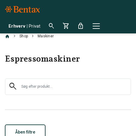
search
shopping_cart
lock
Erhverv
|
Privat
chevron_right
chevron_right
Shop
Maskiner
Espressomaskiner
search
Åben filtre