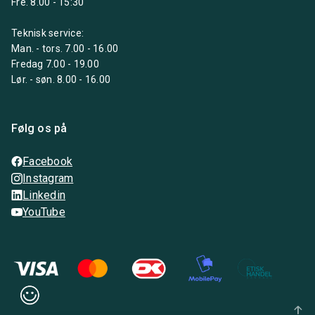
Fre. 8.00 - 15:30
Teknisk service:
Man. - tors. 7.00 - 16.00
Fredag 7.00 - 19.00
Lør. - søn. 8.00 - 16.00
Følg os på
Facebook
Instagram
Linkedin
YouTube
arrow_upward_alt