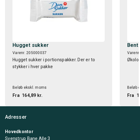
Hugget sukker
Bent
Varenr. 205000037
Varenr
Hugget sukker i portionspakker. Der er to
Økolog
stykker i hver pakke
Beløb ekskl. moms
Beløb 
Fra
164,89 kr.
Fra
1
Adresser
Hovedkontor
Svenstrup Bane Alle 3