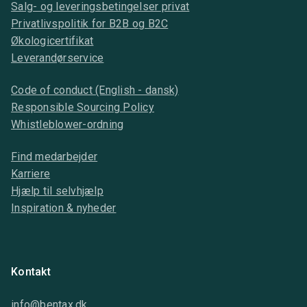
Salg- og leveringsbetingelser privat
Privatlivspolitik for B2B og B2C
Økologicertifikat
Leverandørservice
Code of conduct (English - dansk)
Responsible Sourcing Policy
Whistleblower-ordning
Find medarbejder
Karriere
Hjælp til selvhjælp
Inspiration & nyheder
Kontakt
info@bentax.dk