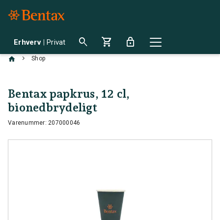
search
shopping_cart
lock
Erhverv
|
Privat
chevron_right
Shop
Bentax papkrus, 12 cl,
bionedbrydeligt
Varenummer: 207000046