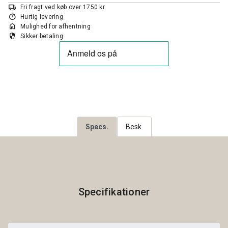
local_shipping
Fri fragt ved køb over 1750 kr.
timer
Hurtig levering
home
Mulighed for afhentning
security
Sikker betaling
Specs.
Besk.
Specifikationer