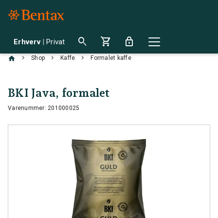
search
shopping_cart
lock
Erhverv
|
Privat
chevron_right
chevron_right
chevron_right
Shop
Kaffe
Formalet kaffe
BKI Java, formalet
Varenummer: 201000025