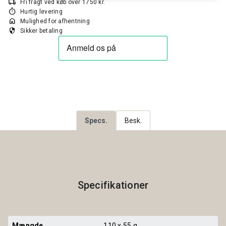
local_shipping
Fri fragt ved køb over 1750 kr.
timer
Hurtig levering
home
Mulighed for afhentning
security
Sikker betaling
Specs.
Besk.
Specifikationer
Mængde
110 x 55 g