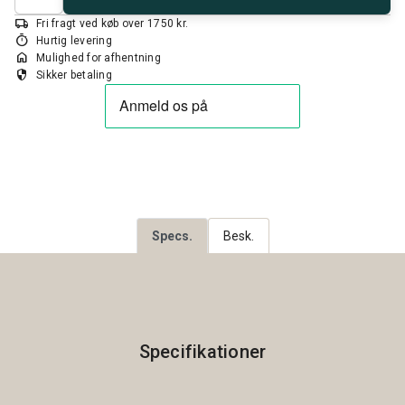
local_shipping
Fri fragt ved køb over 1750 kr.
timer
Hurtig levering
home
Mulighed for afhentning
security
Sikker betaling
Specs.
Besk.
Specifikationer