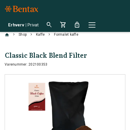
search
shopping_cart
lock
Erhverv
|
Privat
chevron_right
chevron_right
chevron_right
Shop
Kaffe
Formalet kaffe
Classic Black Blend Filter
Varenummer: 202100353