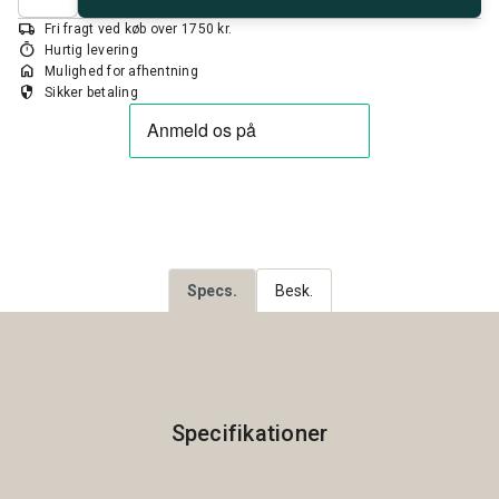
local_shipping
Fri fragt ved køb over 1750 kr.
timer
Hurtig levering
home
Mulighed for afhentning
security
Sikker betaling
Specs.
Besk.
Specifikationer