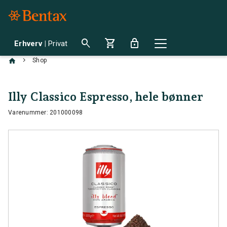
search
shopping_cart
lock
Erhverv
|
Privat
chevron_right
Shop
Illy Classico Espresso, hele bønner
Varenummer: 201000098