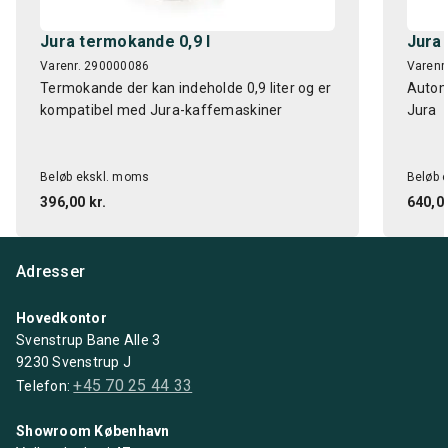
Jura termokande 0,9 l
Jura
Varenr. 290000086
Varenr
Termokande der kan indeholde 0,9 liter og er
Autom
kompatibel med Jura-kaffemaskiner
Jura
Beløb ekskl. moms
Beløb 
396,00 kr.
640,00
Adresser
Hovedkontor
Svenstrup Bane Alle 3
9230 Svenstrup J
+45 70 25 44 33
Telefon:
Showroom København