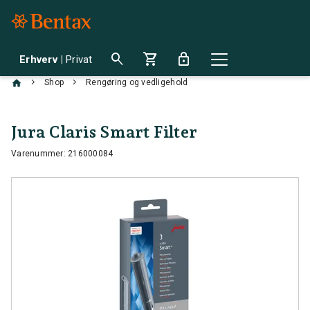
search
shopping_cart
lock
Erhverv
|
Privat
chevron_right
chevron_right
Shop
Rengøring og vedligehold
Jura Claris Smart Filter
Varenummer: 216000084