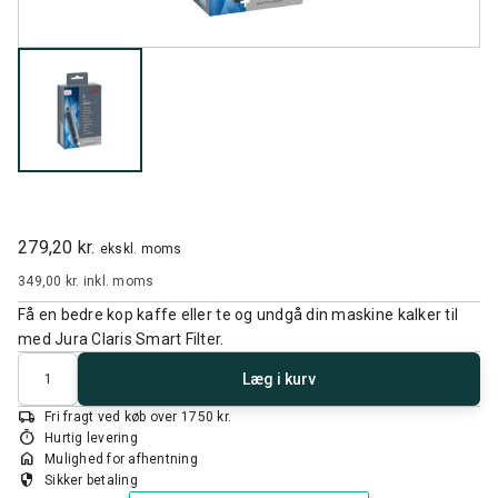
279,20 kr.
ekskl. moms
349,00 kr.
inkl. moms
Få en bedre kop kaffe eller te og undgå din maskine kalker til
med Jura Claris Smart Filter.
Antal
Læg i kurv
local_shipping
Fri fragt ved køb over 1750 kr.
timer
Hurtig levering
home
Mulighed for afhentning
security
Sikker betaling