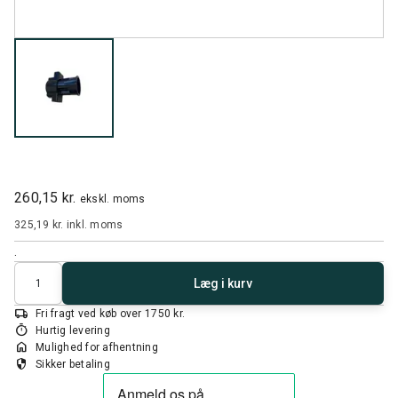
260,15 kr.
ekskl. moms
325,19 kr.
inkl. moms
.
Antal
Læg i kurv
local_shipping
Fri fragt ved køb over 1750 kr.
timer
Hurtig levering
home
Mulighed for afhentning
security
Sikker betaling