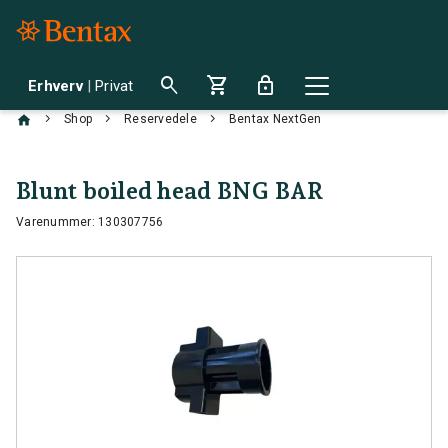
search
shopping_cart
lock
Erhverv
|
Privat
chevron_right
chevron_right
chevron_right
Shop
Reservedele
Bentax NextGen
Blunt boiled head BNG BAR
Varenummer: 130307756