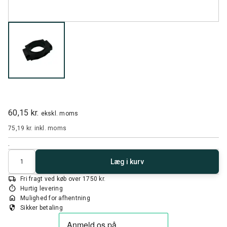
60,15 kr.
ekskl. moms
75,19 kr.
inkl. moms
.
Antal
Læg i kurv
local_shipping
Fri fragt ved køb over 1750 kr.
timer
Hurtig levering
home
Mulighed for afhentning
security
Sikker betaling