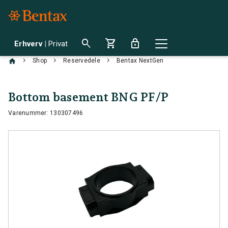
search
shopping_cart
lock
Erhverv
|
Privat
chevron_right
chevron_right
chevron_right
Shop
Reservedele
Bentax NextGen
Bottom basement BNG PF/P
Varenummer: 130307496