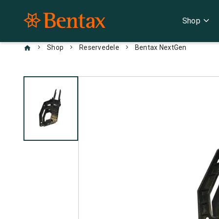
expand_more
Shop
chevron_right
chevron_right
chevron_right
Shop
Reservedele
Bentax NextGen