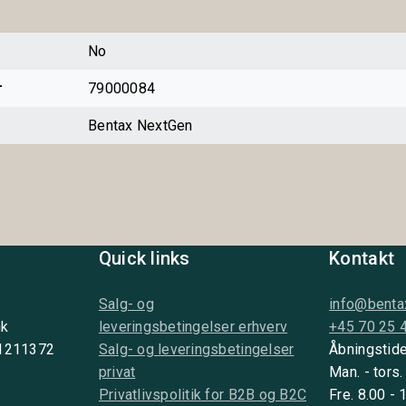
No
r
79000084
Bentax NextGen
Quick links
Kontakt
Salg- og
info@benta
nk
leveringsbetingelser erhverv
+45 70 25 
 1211372
Salg- og leveringsbetingelser
Åbningstide
privat
Man. - tors.
Privatlivspolitik for B2B og B2C
Fre. 8.00 - 