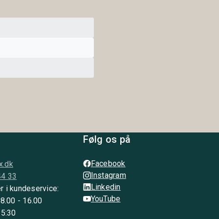
Følg os på
Facebook
x.dk
Instagram
44 33
Linkedin
r i kundeservice:
YouTube
 8.00 - 16.00
15:30