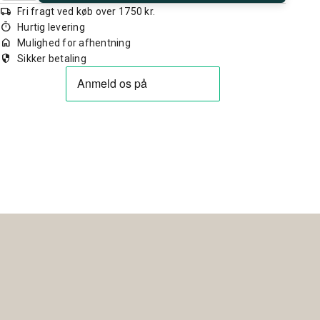
local_shipping
Fri fragt ved køb over 1750 kr.
timer
Hurtig levering
home
Mulighed for afhentning
security
Sikker betaling