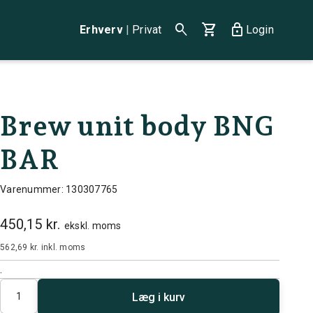
search
shopping_cart
lock
Erhverv
|
Privat
Login
Brew unit body BNG
BAR
Varenummer: 130307765
450,15 kr.
ekskl. moms
562,69 kr.
inkl. moms
.
Antal
Læg i kurv