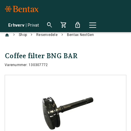
search
shopping_cart
lock
Erhverv
|
Privat
chevron_right
chevron_right
chevron_right
Shop
Reservedele
Bentax NextGen
Coffee filter BNG BAR
Varenummer: 130307772