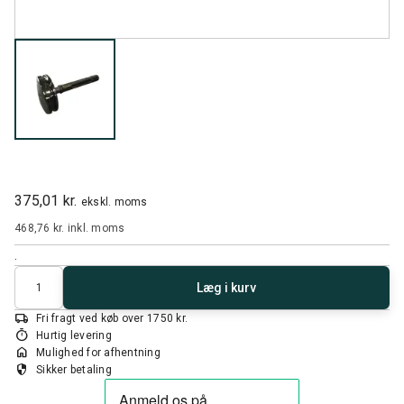
375,01 kr.
ekskl. moms
468,76 kr.
inkl. moms
.
Antal
Læg i kurv
local_shipping
Fri fragt ved køb over 1750 kr.
timer
Hurtig levering
home
Mulighed for afhentning
security
Sikker betaling