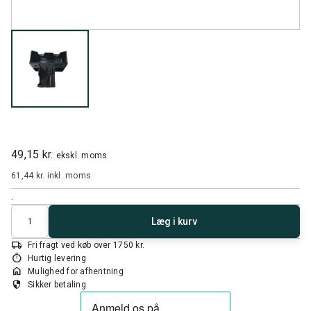
49,15 kr.
ekskl. moms
61,44 kr.
inkl. moms
.
Antal
Læg i kurv
local_shipping
Fri fragt ved køb over 1750 kr.
timer
Hurtig levering
home
Mulighed for afhentning
security
Sikker betaling