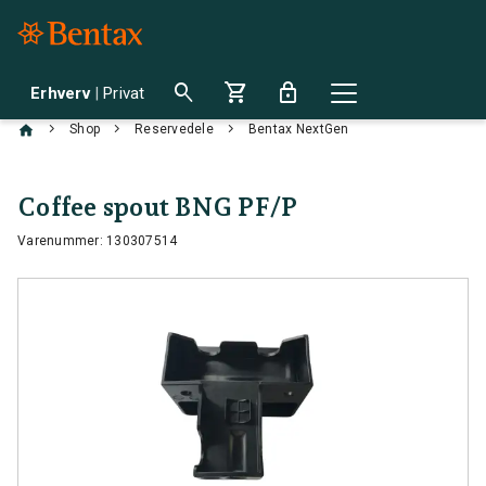
search
shopping_cart
lock
Erhverv
|
Privat
chevron_right
chevron_right
chevron_right
Shop
Reservedele
Bentax NextGen
Coffee spout BNG PF/P
Varenummer: 130307514