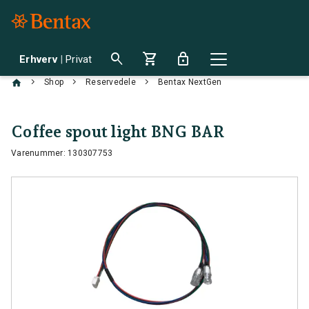
search
shopping_cart
lock
Erhverv
|
Privat
chevron_right
chevron_right
chevron_right
Shop
Reservedele
Bentax NextGen
Coffee spout light BNG BAR
Varenummer: 130307753