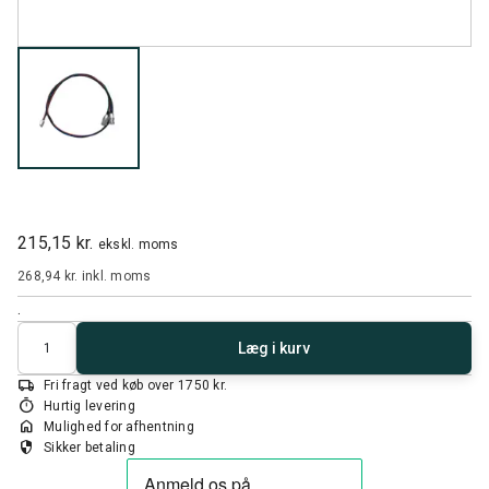
215,15 kr.
ekskl. moms
268,94 kr.
inkl. moms
.
Antal
Læg i kurv
local_shipping
Fri fragt ved køb over 1750 kr.
timer
Hurtig levering
home
Mulighed for afhentning
security
Sikker betaling