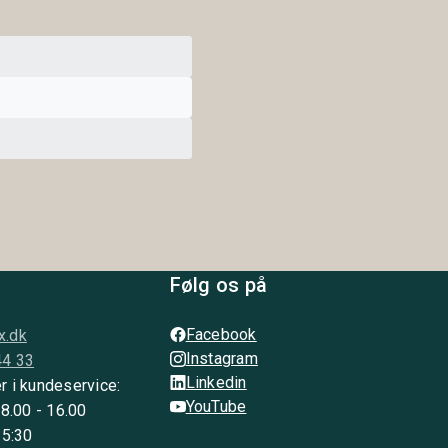
Følg os på
Facebook
x.dk
Instagram
44 33
Linkedin
r i kundeservice:
YouTube
 8.00 - 16.00
15:30