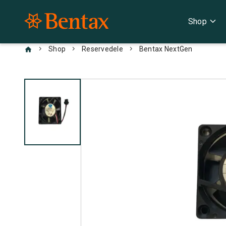
expand_more
Shop
chevron_right
chevron_right
chevron_right
Shop
Reservedele
Bentax NextGen