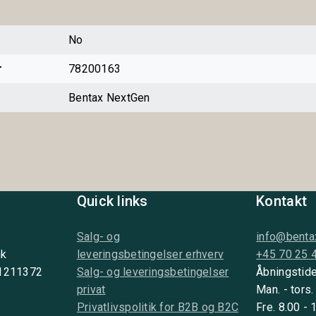
No
r
78200163
Bentax NextGen
Quick links
Kontakt
Salg- og
info@benta
nk
leveringsbetingelser erhverv
+45 70 25 
 1211372
Salg- og leveringsbetingelser
Åbningstide
privat
Man. - tors.
Privatlivspolitik for B2B og B2C
Fre. 8.00 - 