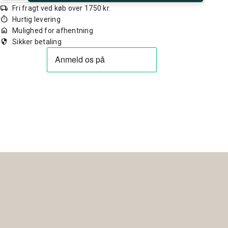
local_shipping
Fri fragt ved køb over 1750 kr.
timer
Hurtig levering
home
Mulighed for afhentning
security
Sikker betaling