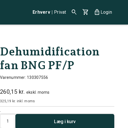
search
shopping_cart
lock
Erhverv
|
Privat
Login
Dehumidification
fan BNG PF/P
Varenummer: 130307556
260,15 kr.
ekskl. moms
325,19 kr.
inkl. moms
.
Antal
Læg i kurv