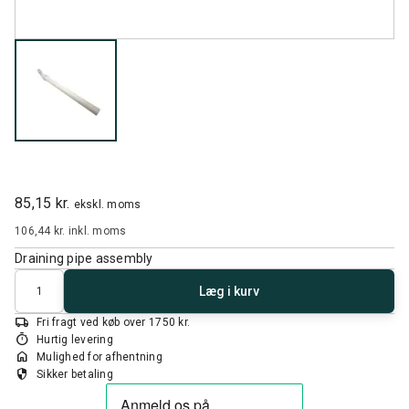
85,15 kr.
ekskl. moms
106,44 kr.
inkl. moms
Draining pipe assembly
Antal
Læg i kurv
local_shipping
Fri fragt ved køb over 1750 kr.
timer
Hurtig levering
home
Mulighed for afhentning
security
Sikker betaling