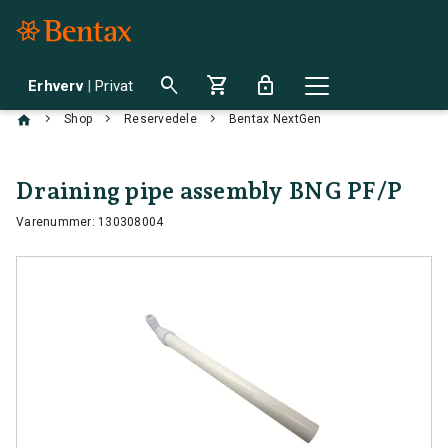
search
shopping_cart
lock
Erhverv
|
Privat
chevron_right
chevron_right
chevron_right
Shop
Reservedele
Bentax NextGen
Draining pipe assembly BNG PF/P
Varenummer: 130308004