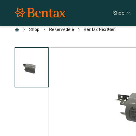
expand_more
Shop
chevron_right
chevron_right
chevron_right
Shop
Reservedele
Bentax NextGen