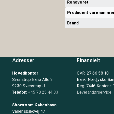
Renoveret
Producent varenumme
Brand
Adresser
Finansielt
Hovedkontor
CVR: 27 66 58 10
Svenstrup Bane Alle 3
Bank: Nordjyske Ba
9230 Svenstrup J
Reg: 7446 Kontonr:
Telefon:
+45 70 25 44 33
Leverandørservice
Showroom København
Vallensbækvej 47