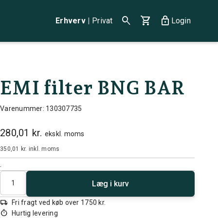
search
shopping_cart
lock
Erhverv
|
Privat
Login
EMI filter BNG BAR
Varenummer: 130307735
280,01 kr.
ekskl. moms
350,01 kr.
inkl. moms
.
Antal
Læg i kurv
local_shipping
Fri fragt ved køb over 1750 kr.
timer
Hurtig levering