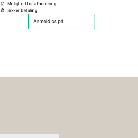
home
Mulighed for afhentning
security
Sikker betaling