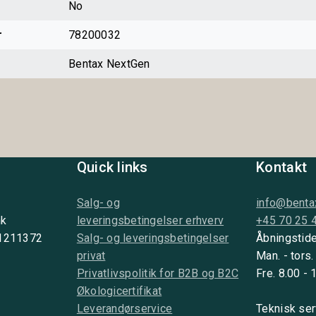
No
r
78200032
Bentax NextGen
Quick links
Kontakt
Salg- og
info@benta
nk
leveringsbetingelser erhverv
+45 70 25 
 1211372
Salg- og leveringsbetingelser
Åbningstide
privat
Man. - tors.
Privatlivspolitik for B2B og B2C
Fre. 8.00 - 
Økologicertifikat
Leverandørservice
Teknisk ser