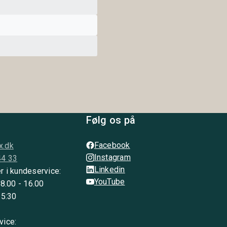
Følg os på
Facebook
x.dk
Instagram
44 33
Linkedin
r i kundeservice:
YouTube
 8.00 - 16.00
15:30
vice: