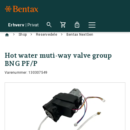
search
shopping_cart
lock
Erhverv
|
Privat
chevron_right
chevron_right
chevron_right
Shop
Reservedele
Bentax NextGen
Hot water muti-way valve group
BNG PF/P
Varenummer: 130307549