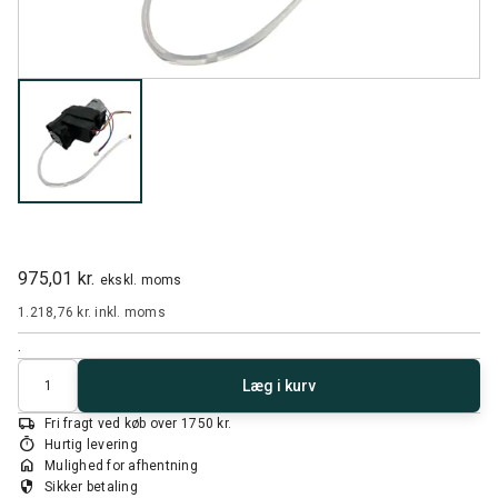
975,01 kr.
ekskl. moms
1.218,76 kr.
inkl. moms
.
Antal
Læg i kurv
local_shipping
Fri fragt ved køb over 1750 kr.
timer
Hurtig levering
home
Mulighed for afhentning
security
Sikker betaling