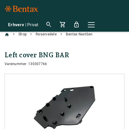
search
shopping_cart
lock
Erhverv
|
Privat
chevron_right
chevron_right
chevron_right
Shop
Reservedele
Bentax NextGen
Left cover BNG BAR
Varenummer: 130307766