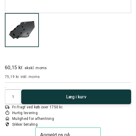
60,15 kr.
ekskl. moms
75,19 kr.
inkl. moms
.
Antal
Læg i kurv
local_shipping
Fri fragt ved køb over 1750 kr.
timer
Hurtig levering
home
Mulighed for afhentning
security
Sikker betaling