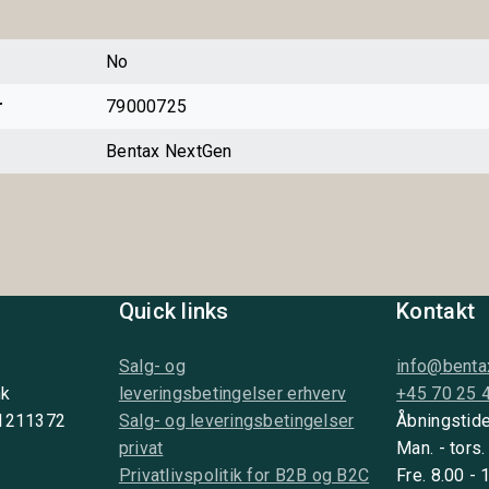
No
r
79000725
Bentax NextGen
Quick links
Kontakt
Salg- og
info@benta
nk
leveringsbetingelser erhverv
+45 70 25 
 1211372
Salg- og leveringsbetingelser
Åbningstide
privat
Man. - tors.
Privatlivspolitik for B2B og B2C
Fre. 8.00 - 