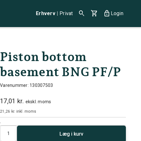
search
shopping_cart
lock
Erhverv
|
Privat
Login
Piston bottom
basement BNG PF/P
Varenummer: 130307503
17,01 kr.
ekskl. moms
21,26 kr.
inkl. moms
.
Antal
Læg i kurv