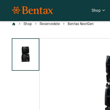
expand_more
Shop
chevron_right
chevron_right
chevron_right
Shop
Reservedele
Bentax NextGen