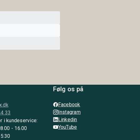
Følg os på
Facebook
x.dk
Instagram
44 33
Linkedin
r i kundeservice:
YouTube
 8.00 - 16.00
15:30