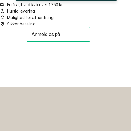
local_shipping
Fri fragt ved køb over 1750 kr.
timer
Hurtig levering
home
Mulighed for afhentning
security
Sikker betaling