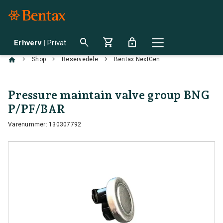
search
shopping_cart
lock
Erhverv
|
Privat
chevron_right
chevron_right
chevron_right
Shop
Reservedele
Bentax NextGen
Pressure maintain valve group BNG
P/PF/BAR
Varenummer: 130307792