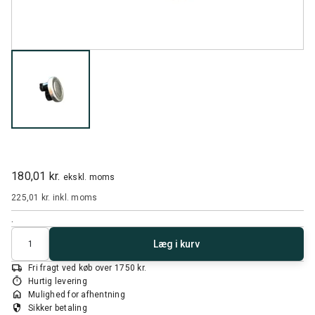
180,01 kr.
ekskl. moms
225,01 kr.
inkl. moms
.
Antal
Læg i kurv
local_shipping
Fri fragt ved køb over 1750 kr.
timer
Hurtig levering
home
Mulighed for afhentning
security
Sikker betaling