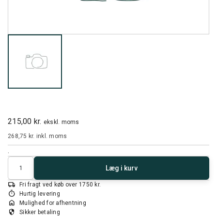
215,00 kr.
ekskl. moms
268,75 kr.
inkl. moms
.
Antal
Læg i kurv
local_shipping
Fri fragt ved køb over 1750 kr.
timer
Hurtig levering
home
Mulighed for afhentning
security
Sikker betaling