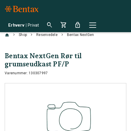
search
shopping_cart
lock
Erhverv
|
Privat
chevron_right
chevron_right
chevron_right
Shop
Reservedele
Bentax NextGen
Bentax NextGen Rør til
grumseudkast PF/P
Varenummer: 130307997