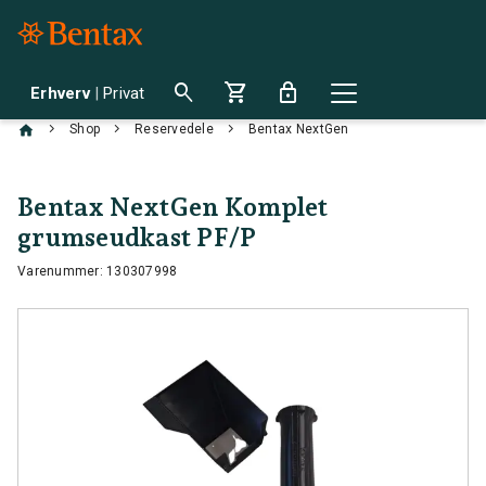
search
shopping_cart
lock
Erhverv
|
Privat
chevron_right
chevron_right
chevron_right
Shop
Reservedele
Bentax NextGen
Bentax NextGen Komplet
grumseudkast PF/P
Varenummer: 130307998