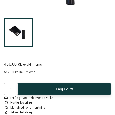
450,00 kr.
ekskl. moms
562,50 kr.
inkl. moms
.
Antal
Læg i kurv
local_shipping
Fri fragt ved køb over 1750 kr.
timer
Hurtig levering
home
Mulighed for afhentning
security
Sikker betaling