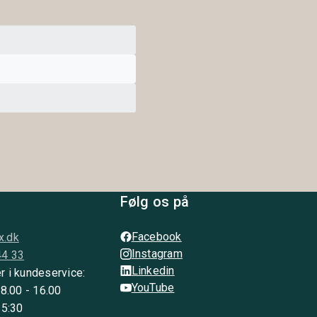
Følg os på
Facebook
x.dk
Instagram
44 33
Linkedin
r i kundeservice:
YouTube
 8.00 - 16.00
15:30