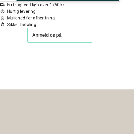
local_shipping
Fri fragt ved køb over 1750 kr.
timer
Hurtig levering
home
Mulighed for afhentning
security
Sikker betaling