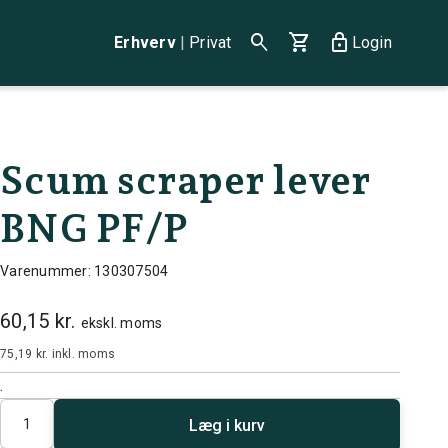
search
shopping_cart
lock
Erhverv
|
Privat
Login
Scum scraper lever
BNG PF/P
Varenummer: 130307504
60,15 kr.
ekskl. moms
75,19 kr.
inkl. moms
.
Antal
Læg i kurv