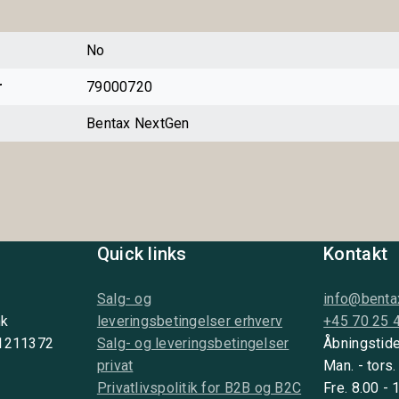
No
r
79000720
Bentax NextGen
Quick links
Kontakt
Salg- og
info@benta
nk
leveringsbetingelser erhverv
+45 70 25 
 1211372
Salg- og leveringsbetingelser
Åbningstide
privat
Man. - tors.
Privatlivspolitik for B2B og B2C
Fre. 8.00 - 