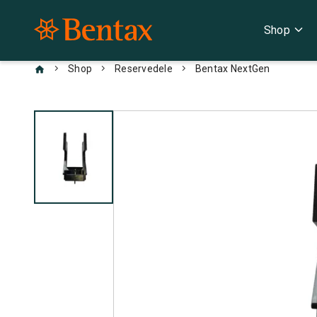
expand_more
Shop
chevron_right
chevron_right
chevron_right
Shop
Reservedele
Bentax NextGen