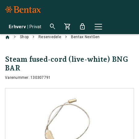
search
shopping_cart
lock
Erhverv
|
Privat
chevron_right
chevron_right
chevron_right
Shop
Reservedele
Bentax NextGen
Steam fused-cord (live-white) BNG
BAR
Varenummer: 130307791