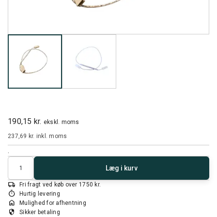
190,15 kr.
ekskl. moms
237,69 kr.
inkl. moms
.
Antal
Læg i kurv
local_shipping
Fri fragt ved køb over 1750 kr.
timer
Hurtig levering
home
Mulighed for afhentning
security
Sikker betaling