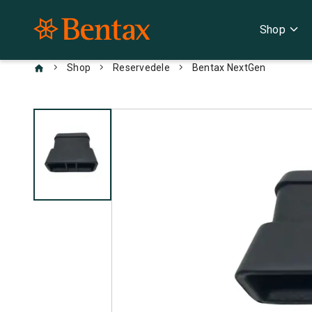
expand_more
Shop
chevron_right
chevron_right
chevron_right
Shop
Reservedele
Bentax NextGen