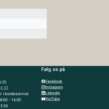
Følg os på
Facebook
x.dk
Instagram
44 33
Linkedin
r i kundeservice:
YouTube
 8.00 - 16.00
15:30