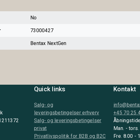
No
r
73000427
Bentax NextGen
Quick links
Kontakt
Salg- og
info@benta
nk
leveringsbetingelser erhverv
+45 70 25 
 1211372
Salg- og leveringsbetingelser
Åbningstide
privat
Man. - tors.
Privatlivspolitik for B2B og B2C
Fre. 8.00 - 