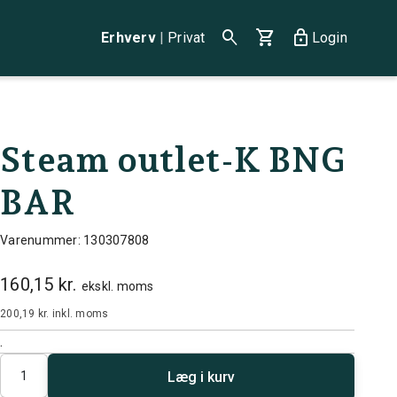
search
shopping_cart
lock
Erhverv
|
Privat
Login
Steam outlet-K BNG
BAR
Varenummer: 130307808
160,15 kr.
ekskl. moms
200,19 kr.
inkl. moms
.
Antal
Læg i kurv