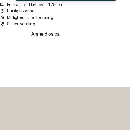
local_shipping
Fri fragt ved køb over 1750 kr.
timer
Hurtig levering
home
Mulighed for afhentning
security
Sikker betaling