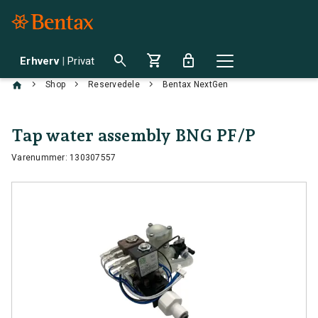
search
shopping_cart
lock
Erhverv
|
Privat
chevron_right
chevron_right
chevron_right
Shop
Reservedele
Bentax NextGen
Tap water assembly BNG PF/P
Varenummer: 130307557