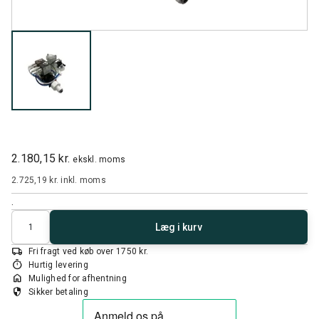
2.180,15 kr.
ekskl. moms
2.725,19 kr.
inkl. moms
.
Antal
Læg i kurv
local_shipping
Fri fragt ved køb over 1750 kr.
timer
Hurtig levering
home
Mulighed for afhentning
security
Sikker betaling