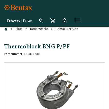
search
shopping_cart
lock
Erhverv
|
Privat
chevron_right
chevron_right
chevron_right
Shop
Reservedele
Bentax NextGen
Thermoblock BNG P/PF
Varenummer: 130307638