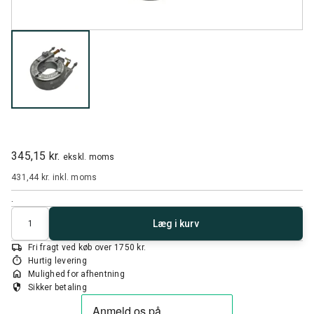
345,15 kr.
ekskl. moms
431,44 kr.
inkl. moms
.
Antal
Læg i kurv
local_shipping
Fri fragt ved køb over 1750 kr.
timer
Hurtig levering
home
Mulighed for afhentning
security
Sikker betaling