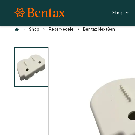
expand_more
Shop
chevron_right
chevron_right
chevron_right
Shop
Reservedele
Bentax NextGen