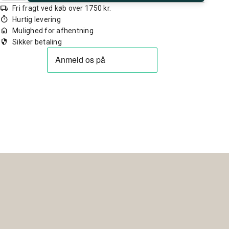
local_shipping
Fri fragt ved køb over 1750 kr.
timer
Hurtig levering
home
Mulighed for afhentning
security
Sikker betaling