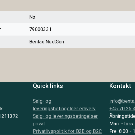
No
r
79000331
Bentax NextGen
Quick links
Kontakt
Salg- og
info@benta
nk
leveringsbetingelser erhverv
+45 70 25 
 1211372
Salg- og leveringsbetingelser
Åbningstide
privat
Man. - tors.
Privatlivspolitik for B2B og B2C
Fre. 8.00 - 