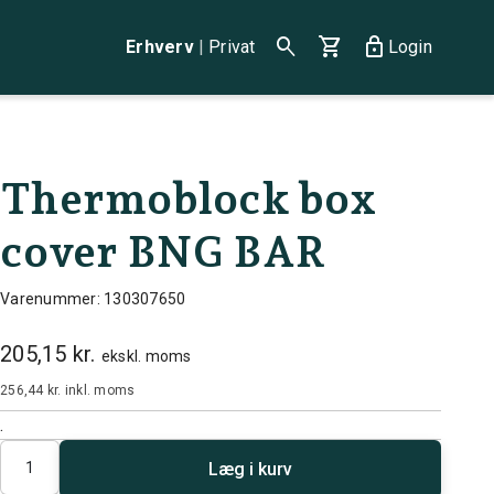
search
shopping_cart
lock
Erhverv
|
Privat
Login
Thermoblock box
cover BNG BAR
Varenummer: 130307650
205,15 kr.
ekskl. moms
256,44 kr.
inkl. moms
.
Antal
Læg i kurv