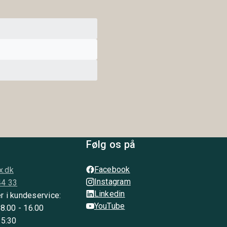
Følg os på
Facebook
x.dk
Instagram
44 33
Linkedin
r i kundeservice:
YouTube
 8.00 - 16.00
15:30