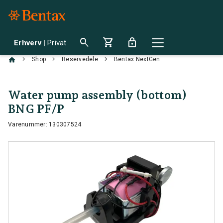
search
shopping_cart
lock
Erhverv
|
Privat
chevron_right
chevron_right
chevron_right
Shop
Reservedele
Bentax NextGen
Water pump assembly (bottom)
BNG PF/P
Varenummer: 130307524