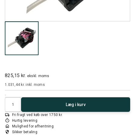
825,15 kr.
ekskl. moms
1.031,44 kr.
inkl. moms
.
Antal
Læg i kurv
local_shipping
Fri fragt ved køb over 1750 kr.
timer
Hurtig levering
home
Mulighed for afhentning
security
Sikker betaling