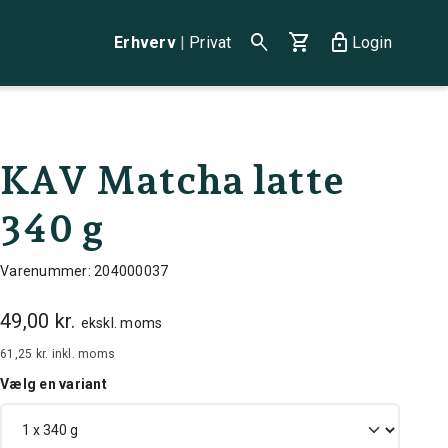
search
shopping_cart
lock
Erhverv
|
Privat
Login
KAV Matcha latte
340 g
Varenummer: 204000037
49,00 kr.
ekskl. moms
61,25 kr.
inkl. moms
Vælg en variant