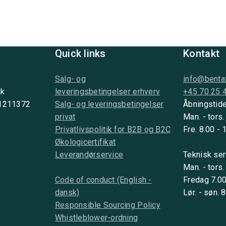
Quick links
Kontakt
Salg- og
info@benta
nk
leveringsbetingelser erhverv
+45 70 25 
 1211372
Salg- og leveringsbetingelser
Åbningstide
privat
Man. - tors.
Privatlivspolitik for B2B og B2C
Fre. 8.00 - 
Økologicertifikat
Leverandørservice
Teknisk ser
Man. - tors.
Code of conduct (English -
Fredag 7.00
dansk)
Lør. - søn. 
Responsible Sourcing Policy
Whistleblower-ordning