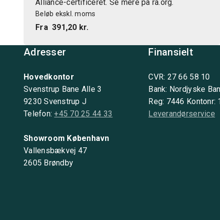
Alliance-certificeret. Se mere på ra.org.
Beløb ekskl. moms
Fra
391,20 kr.
Adresser
Finansielt
Hovedkontor
CVR: 27 66 58 10
Svenstrup Bane Alle 3
Bank: Nordjyske Ba
9230 Svenstrup J
Reg: 7446 Kontonr:
Telefon:
+45 70 25 44 33
Leverandørservice
Showroom København
Vallensbækvej 47
2605 Brøndby