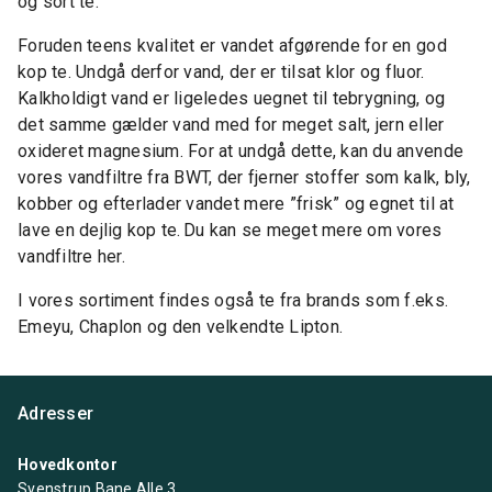
og sort te.
Foruden teens kvalitet er vandet afgørende for en god
kop te. Undgå derfor vand, der er tilsat klor og fluor.
Kalkholdigt vand er ligeledes uegnet til tebrygning, og
det samme gælder vand med for meget salt, jern eller
oxideret magnesium. For at undgå dette, kan du anvende
vores vandfiltre fra BWT, der fjerner stoffer som kalk, bly,
kobber og efterlader vandet mere ”frisk” og egnet til at
lave en dejlig kop te. Du kan se meget mere om vores
vandfiltre her.
I vores sortiment findes også te fra brands som f.eks.
Emeyu, Chaplon og den velkendte Lipton.
Adresser
Hovedkontor
Svenstrup Bane Alle 3