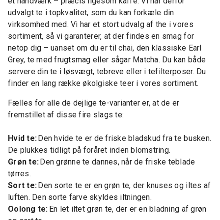
et håndværk – præcis ligesom kaffe. Vi har derfor
udvalgt te i topkvalitet, som du kan forkæle din
virksomhed med. Vi har et stort udvalg af the i vores
sortiment, så vi garanterer, at der findes en smag for
netop dig – uanset om du er til chai, den klassiske Earl
Grey, te med frugtsmag eller sågar Matcha. Du kan både
servere din te i løsvægt, tebreve eller i tefilterposer. Du
finder en lang række økolgiske teer i vores sortiment.
Fælles for alle de dejlige te-varianter er, at de er
fremstillet af disse fire slags te:
Hvid te:
Den hvide te er de friske bladskud fra te busken.
De plukkes tidligt på foråret inden blomstring.
Grøn te:
Den grønne te dannes, når de friske teblade
tørres.
Sort te:
Den sorte te er en grøn te, der knuses og iltes af
luften. Den sorte farve skyldes iltningen.
Oolong te:
En let iltet grøn te, der er en bladning af grøn