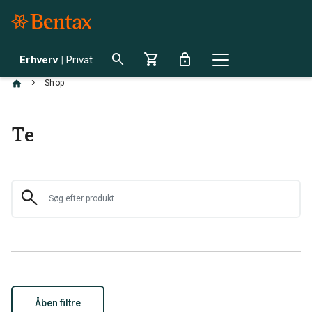
search
shopping_cart
lock
Erhverv
|
Privat
chevron_right
Shop
Te
search
Åben filtre