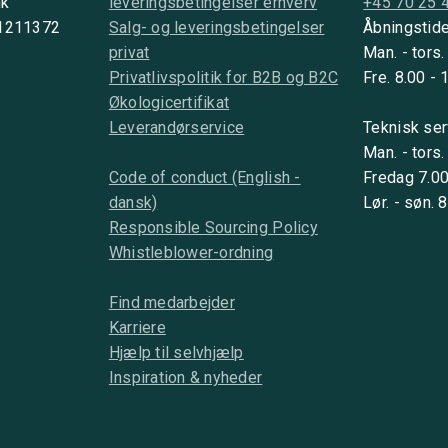
nk
leveringsbetingelser erhverv
+45 70 25 
 1211372
Salg- og leveringsbetingelser
Åbningstide
privat
Man. - tors.
Privatlivspolitik for B2B og B2C
Fre. 8.00 - 
Økologicertifikat
Leverandørservice
Teknisk ser
Man. - tors.
Code of conduct (English -
Fredag 7.00
dansk)
Lør. - søn. 
Responsible Sourcing Policy
Whistleblower-ordning
Find medarbejder
Karriere
Hjælp til selvhjælp
Inspiration & nyheder