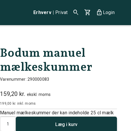
search
shopping_cart
lock
Erhverv
|
Privat
Login
Bodum manuel
mælkeskummer
Varenummer: 290000083
159,20 kr.
ekskl. moms
199,00 kr.
inkl. moms
Manuel mælkeskummer der kan indeholde 25 cl mælk
Antal
Læg i kurv