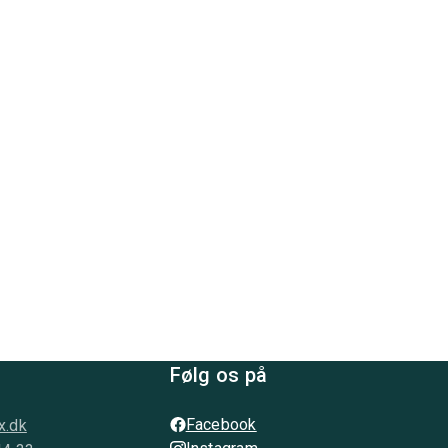
Følg os på
Facebook
x.dk