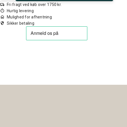
local_shipping
Fri fragt ved køb over 1750 kr.
timer
Hurtig levering
home
Mulighed for afhentning
security
Sikker betaling