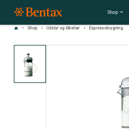
expand_more
Shop
chevron_right
chevron_right
chevron_right
Shop
Udstyr og tilbehør
Espressobrygning