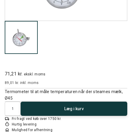
71,21 kr.
ekskl. moms
89,01 kr.
inkl. moms
Termometer til at måle temperaturen når der steames mælk,
Ø45
Antal
Læg i kurv
local_shipping
Fri fragt ved køb over 1750 kr.
timer
Hurtig levering
home
Mulighed for afhentning