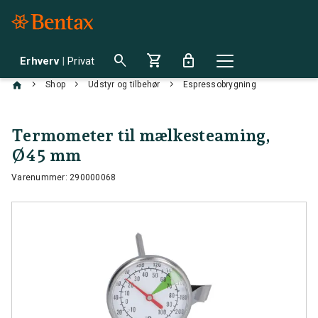
search
shopping_cart
lock
Erhverv
|
Privat
chevron_right
chevron_right
chevron_right
Shop
Udstyr og tilbehør
Espressobrygning
Termometer til mælkesteaming,
Ø45 mm
Varenummer: 290000068