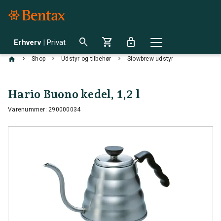
search
shopping_cart
lock
Erhverv
|
Privat
chevron_right
chevron_right
chevron_right
Shop
Udstyr og tilbehør
Slowbrew udstyr
Hario Buono kedel, 1,2 l
Varenummer: 290000034