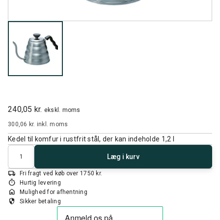
240,05 kr.
ekskl. moms
300,06 kr.
inkl. moms
Kedel til komfur i rustfrit stål, der kan indeholde 1,2 l
Antal
Læg i kurv
local_shipping
Fri fragt ved køb over 1750 kr.
timer
Hurtig levering
home
Mulighed for afhentning
security
Sikker betaling