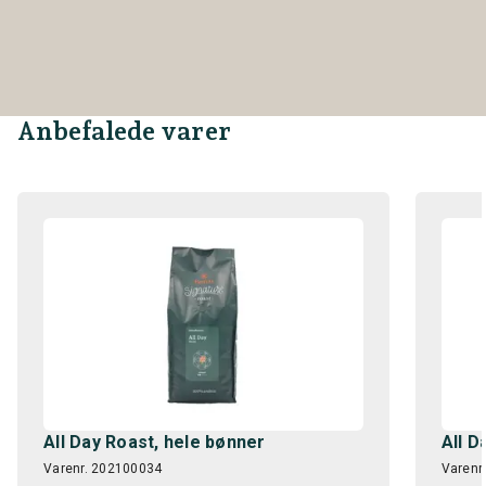
Anbefalede varer
All Day Roast, hele bønner
All D
Varenr. 202100034
Varenr