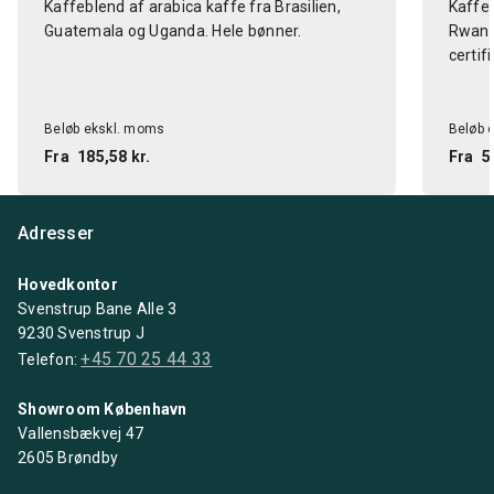
Kaffeblend af arabica kaffe fra Brasilien,
Kaffeb
Guatemala og Uganda. Hele bønner.
Rwanda
certifi
Beløb ekskl. moms
Beløb 
Fra
185,58 kr.
Fra
5
Adresser
Hovedkontor
Svenstrup Bane Alle 3
9230 Svenstrup J
+45 70 25 44 33
Telefon:
Showroom København
Vallensbækvej 47
2605 Brøndby