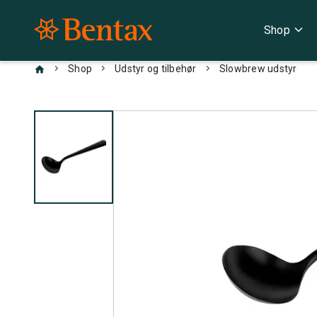
expand_more
Shop
chevron_right
chevron_right
chevron_right
Shop
Udstyr og tilbehør
Slowbrew udstyr