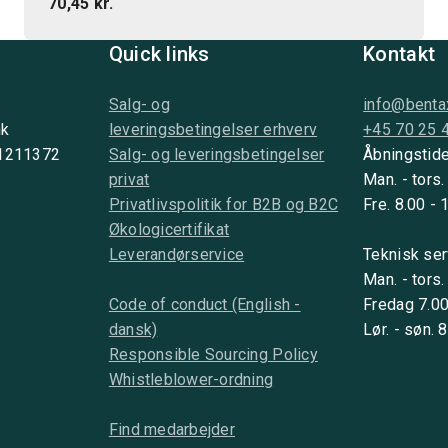
70,45 kr.
Quick links
Kontakt
Salg- og
info@benta
nk
leveringsbetingelser erhverv
+45 70 25 
 1211372
Salg- og leveringsbetingelser
Åbningstide
privat
Man. - tors.
Privatlivspolitik for B2B og B2C
Fre. 8.00 - 
Økologicertifikat
Leverandørservice
Teknisk ser
Man. - tors.
Code of conduct (English -
Fredag 7.00
dansk)
Lør. - søn. 
Responsible Sourcing Policy
Whistleblower-ordning
Find medarbejder