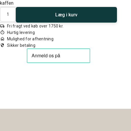
kaffen
Antal
Læg i kurv
local_shipping
Fri fragt ved køb over 1750 kr.
timer
Hurtig levering
home
Mulighed for afhentning
security
Sikker betaling