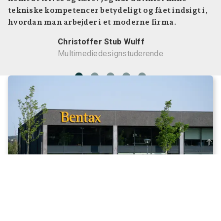
tekniske kompetencer betydeligt og fået indsigt i,
hvordan man arbejder i et moderne firma.
Christoffer Stub Wulff
Multimediedesignstuderende
arrow_upward_alt